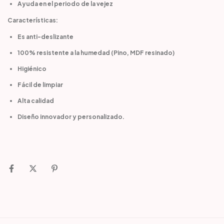
Ayuda en el periodo de la vejez
Características:
Es anti-deslizante
100% resistente a la humedad (Pino, MDF resinado)
Higiénico
Fácil de limpiar
Alta calidad
Diseño innovador y personalizado.