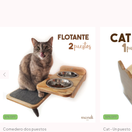
61
%
OFF
50
%
OFF
Comedero dos puestos
Cat - Un puesto