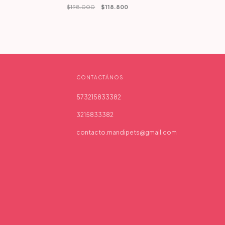
$198.000
$118.800
CONTACTÁNOS
573215833382
3215833382
contacto.mandipets@gmail.com