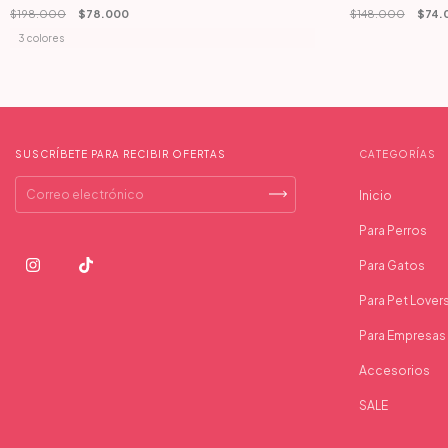
$198.000
$78.000
$148.000
$74.
3 colores
SUSCRÍBETE PARA RECIBIR OFERTAS
CATEGORÍAS
Inicio
Para Perros
Para Gatos
Para Pet Lover
Para Empresas
Accesorios
SALE