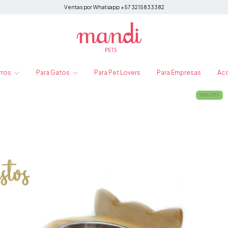
Ventas por Whatsapp +57 3215833382
rros
Para Gatos
Para Pet Lovers
Para Empresas
Ac
50
%
OFF