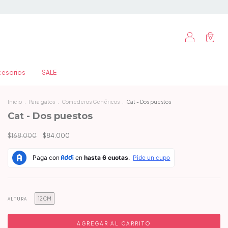
0
cesorios
SALE
Inicio
.
Para gatos
.
Comederos Genéricos
.
Cat - Dos puestos
Cat - Dos puestos
$168.000
$84.000
12CM
ALTURA