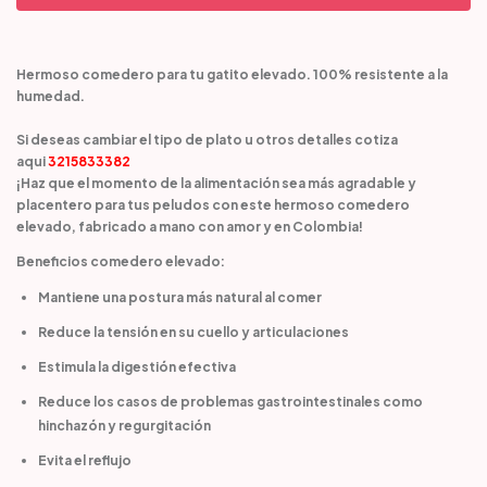
Hermoso comedero para tu gatito elevado. 100% resistente a la
humedad.
Si deseas cambiar el tipo de plato u otros detalles cotiza
aqui
3215833382
¡Haz que el momento de la alimentación sea más agradable y
placentero para tus peludos con este hermoso comedero
elevado, fabricado a mano con amor y en Colombia!
Beneficios comedero elevado:
Mantiene una postura más natural al comer
Reduce la tensión en su cuello y articulaciones
Estimula la digestión efectiva
Reduce los casos de problemas gastrointestinales como
hinchazón y regurgitación
Evita el reflujo