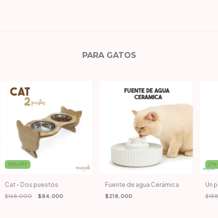
PARA GATOS
50
%
OFF
21
%
Cat - Dos puestos
Fuente de agua Cerámica
Un 
$168.000
$84.000
$218.000
$18