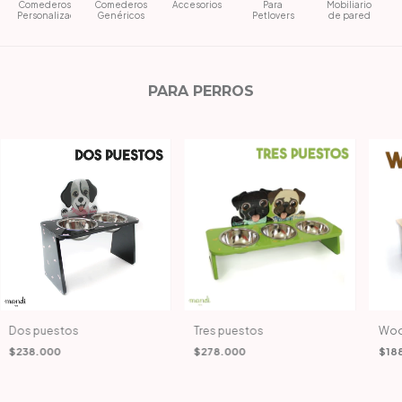
Comederos
Comederos
Accesorios
Para
Mobiliario
Personalizados
Genéricos
Petlovers
de pared
PARA PERROS
Dos puestos
Tres puestos
Woo
$238.000
$278.000
$18