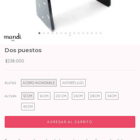
Dos puestos
$238.000
ACERO INOXIDABLE
ANTIREFLUJO
PLATOS
12 CM
16 CM
20 CM
24CM
28CM
34CM
ALTURA
40CM