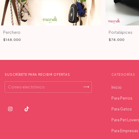
Perchero
Portalápices
$148.000
$78.000
SUSCRÍBETE PARA RECIBIR OFERTAS
CATEGORÍAS
Inicio
Para Perros
Para Gatos
Para Pet Lover
Para Empresas