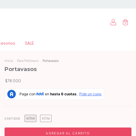
0
cesorios
SALE
Inicio
.
Para Petlovers
.
Portavasos
Portavasos
$78.000
KITX4
KITX6
CANTIDAD