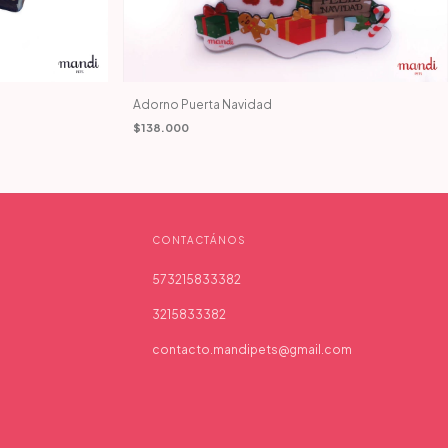
Adorno Puerta Navidad
$138.000
CONTACTÁNOS
573215833382
3215833382
contacto.mandipets@gmail.com