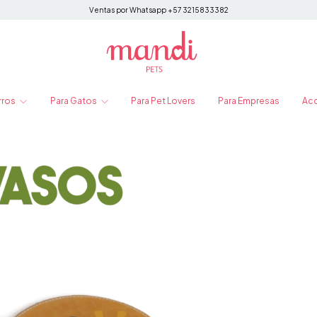
Ventas por Whatsapp +57 3215833382
rros
Para Gatos
Para Pet Lovers
Para Empresas
Ac