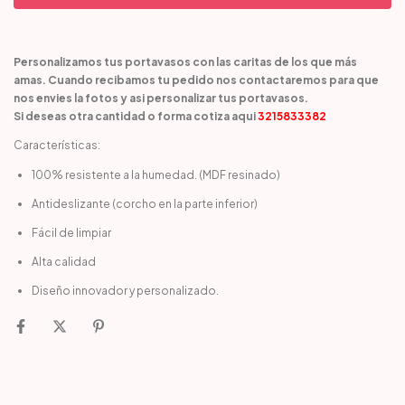
Personalizamos tus portavasos con las caritas de los que más
amas. Cuando recibamos tu pedido nos contactaremos para que
nos envies la fotos y asi personalizar tus portavasos.
Si deseas otra cantidad o forma cotiza aqui
3215833382
Características:
100% resistente a la humedad. (MDF resinado)
Antideslizante (corcho en la parte inferior)
Fácil de limpiar
Alta calidad
Diseño innovador y personalizado.