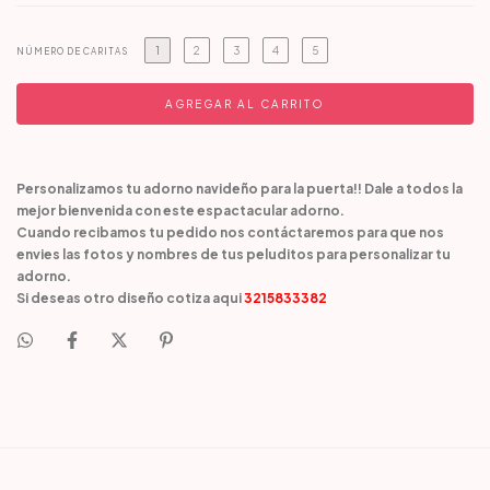
1
2
3
4
5
NÚMERO DE CARITAS
Personalizamos tu adorno navideño para la puerta!! Dale a todos la
mejor bienvenida con este espactacular adorno.
Cuando recibamos tu pedido nos contáctaremos para que nos
envies las fotos y nombres de tus peluditos para personalizar tu
adorno.
Si deseas otro diseño cotiza aqui
3215833382