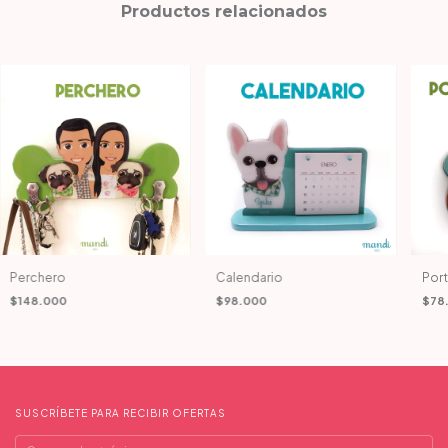
Productos relacionados
Perchero
Calendario
Por
$148.000
$98.000
$78
SUSCRÍBETE PARA RECIBIR OFERTAS