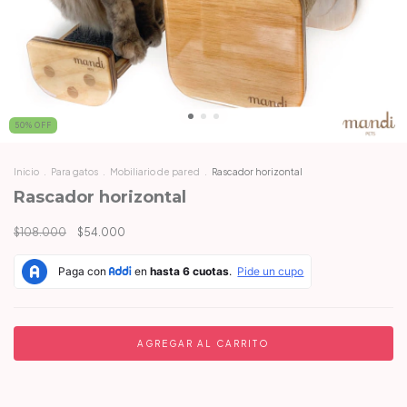
50
%
OFF
Inicio
.
Para gatos
.
Mobiliario de pared
.
Rascador horizontal
Rascador horizontal
$108.000
$54.000