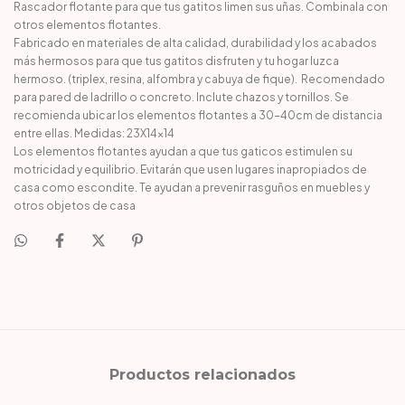
Rascador flotante para que tus gatitos limen sus uñas. Combinala con
otros elementos flotantes.
Fabricado en materiales de alta calidad, durabilidad y los acabados
más hermosos para que tus gatitos disfruten y tu hogar luzca
hermoso. (triplex, resina, alfombra y cabuya de fique). Recomendado
para pared de ladrillo o concreto. Inclute chazos y tornillos. Se
recomienda ubicar los elementos flotantes a 30-40cm de distancia
entre ellas. Medidas: 23X14x14
Los elementos flotantes ayudan a que tus gaticos estimulen su
motricidad y equilibrio. Evitarán que usen lugares inapropiados de
casa como escondite. Te ayudan a prevenir rasguños en muebles y
otros objetos de casa
Productos relacionados