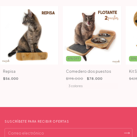
61
%
OFF
30
Repisa
Comedero dos puestos
Kit 
$56.000
$198.000
$78.000
$42
3 colores
SUSCRÍBETE PARA RECIBIR OFERTAS