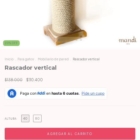
20
%
OFF
Inicio
.
Para gatos
.
Mobiliario de pared
.
Rascador vertical
Rascador vertical
$138.000
$110.400
40
80
ALTURA