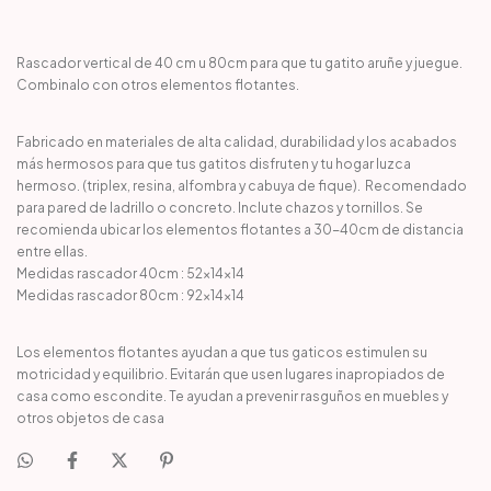
Rascador vertical de 40 cm u 80cm para que tu gatito aruñe y juegue.
Combinalo con otros elementos flotantes.
Fabricado en materiales de alta calidad, durabilidad y los acabados
más hermosos para que tus gatitos disfruten y tu hogar luzca
hermoso. (triplex, resina, alfombra y cabuya de fique). Recomendado
para pared de ladrillo o concreto. Inclute chazos y tornillos. Se
recomienda ubicar los elementos flotantes a 30-40cm de distancia
entre ellas.
Medidas rascador 40cm : 52x14x14
​Medidas rascador 80cm : 92x14x14
Los elementos flotantes ayudan a que tus gaticos estimulen su
motricidad y equilibrio. Evitarán que usen lugares inapropiados de
casa como escondite. Te ayudan a prevenir rasguños en muebles y
otros objetos de casa